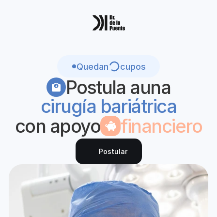
Quedan
cupos
Postula a
una
cirugía bariátrica
con apoyo
financiero
Postular